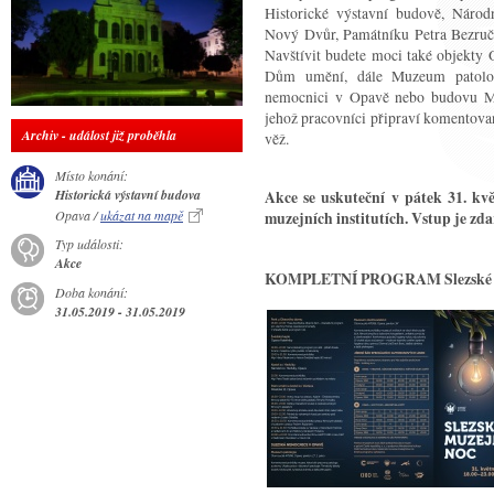
Historické výstavní budově, Národ
Nový Dvůr, Památníku Petra Bezruč
Navštívit budete moci také objekty
Dům umění, dále Muzeum patolog
nemocnici v Opavě nebo budovu Ma
jehož pracovníci připraví komentova
Archiv - událost již proběhla
věž.
Místo konání:
Historická výstavní budova
Akce se uskuteční v pátek 31. kv
Opava /
ukázat na mapě
muzejních institutích. Vstup je zd
Typ události:
Akce
KOMPLETNÍ PROGRAM Slezské muze
Doba konání:
31.05.2019 - 31.05.2019