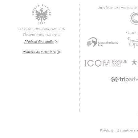
Slezské zemské muzeum je p
© Slezské zemské muzeum 2010
Slezské
Všechna práva vyhrazena
Přihlásit do e-mailu
Přihlásit do formulářů
Webdesign & redakční sy