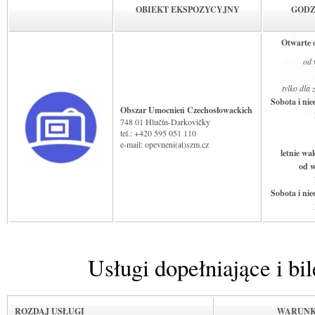
OBIEKT EKSPOZYCYJNY
GODZ
Otwarte o
od 
tylko dla
Sobota i nie
Obszar Umocnień Czechosłowackich
748 01 Hlučín-Darkovičky
tel.: +420 595 051 110
e-mail: opevneni(at)szm.cz
letnie wa
od w
Sobota i nie
Usługi dopełniające i bi
ROZDAJ USŁUGI
WARUNK