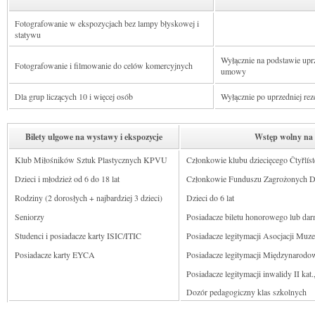
Fotografowanie w ekspozycjach bez lampy błyskowej i
statywu
Wyłącznie na podstawie upr
Fotografowanie i filmowanie do celów komercyjnych
umowy
Dla grup liczących 10 i więcej osób
Wyłącznie po uprzedniej rez
Bilety ulgowe na wystawy i ekspozycje
Wstęp wolny na 
Klub Miłośników Sztuk Plastycznych KPVU
Członkowie klubu dziecięcego Čtyřlís
Dzieci i młodzież od 6 do 18 lat
Członkowie Funduszu Zagrożonych D
Rodziny (2 dorosłych + najbardziej 3 dzieci)
Dzieci do 6 lat
Seniorzy
Posiadacze biletu honorowego lub d
Studenci i posiadacze karty ISIC/ITIC
Posiadacze legitymacji Asocjacji Muz
Posiadacze karty EYCA
Posiadacze legitymacji Międzynaro
Posiadacze legitymacji inwalidy II kat.
Dozór pedagogiczny klas szkolnych