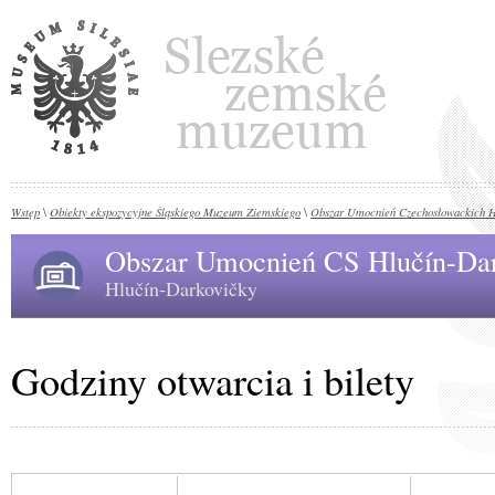
Wstęp
Obiekty ekspozycyjne Śląskiego Muzeum Ziemskiego
Obszar Umocnień Czechosłowackich H
\
\
Obszar Umocnień CS Hlučín-Da
Hlučín-Darkovičky
Godziny otwarcia i bilety