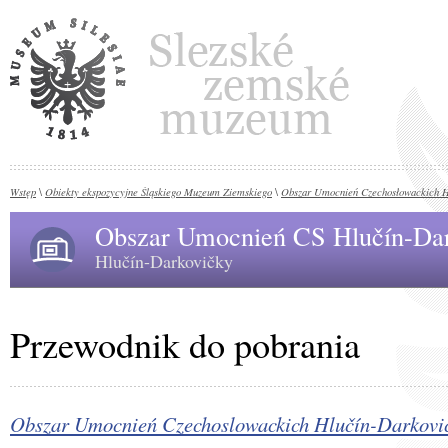
Wstęp
Obiekty ekspozycyjne Śląskiego Muzeum Ziemskiego
Obszar Umocnień Czechosłowackich H
\
\
Obszar Umocnień CS Hlučín-Da
Hlučín-Darkovičky
Przewodnik do pobrania
Obszar Umocnień Czechoslowackich Hlučín-Darkovi