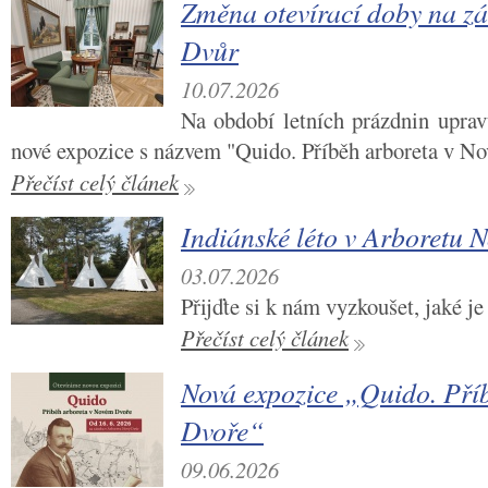
Změna otevírací doby na z
Dvůr
10.07.2026
Na období letních prázdnin upra
nové expozice s názvem "Quido. Příběh arboreta v N
Přečíst celý článek
Indiánské léto v Arboretu 
03.07.2026
Přijďte si k nám vyzkoušet, jaké je
Přečíst celý článek
Nová expozice „Quido. Pří
Dvoře“
09.06.2026