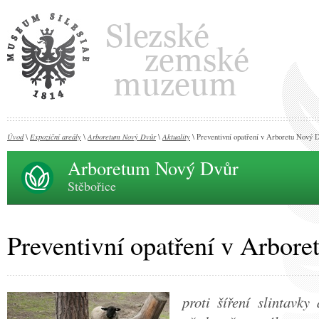
Úvod
Expoziční areály
Arboretum Nový Dvůr
Aktuality
\
\
\
\ Preventivní opatření v Arboretu Nový 
Arboretum Nový Dvůr
Stěbořice
Preventivní opatření v Arbor
proti šíření slintavky