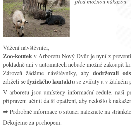
před možnou nákazou
Vážení návštěvníci,
Zoo-koutek
v Arboretu Nový Dvůr je nyní z preven
pokladně ani v automatech nebude možné zakoupit krm
dodržovali od
Zároveň žádáme návštěvníky, aby
fyzického kontaktu
zdrželi se
se zvířaty a v žádném 
V arboretu jsou umístěny informační cedule, naši pra
připraveni učinit další opatření, aby nedošlo k nakažen
➡ Podrobné informace o situaci naleznete na stránká
Děkujeme za pochopení.