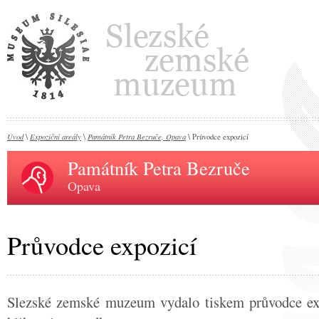
Úvod
Expoziční areály
Památník Petra Bezruče, Opava
\
\
\ Průvodce expozicí
Památník Petra Bezruče
Opava
Průvodce expozicí
Slezské zemské muzeum vydalo tiskem průvodce exp