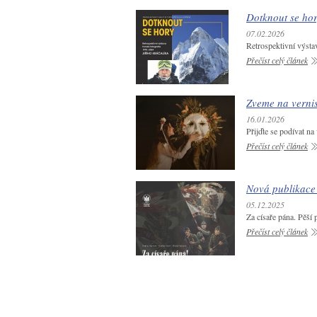
Dotknout se ho
07.02.2026
Retrospektivní výstav
Přečíst celý článek
Zveme na verni
16.01.2026
Přijďte se podívat n
Přečíst celý článek
Nová publikace 
05.12.2025
Za císaře pána. Pěší 
Přečíst celý článek