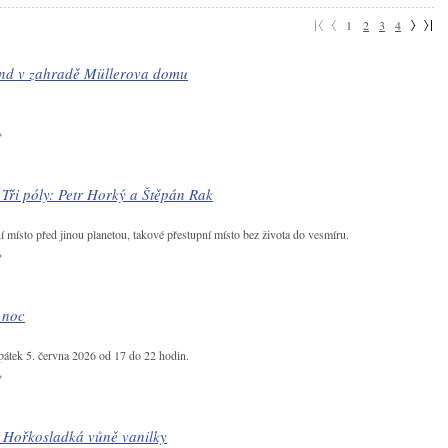
1
2
3
4
nd v zahradě Müllerova domu
ři póly: Petr Horký a Štěpán Rak
í místo před jinou planetou, takové přestupní místo bez života do vesmíru.
 noc
pátek 5. června 2026 od 17 do 22 hodin.
e Hořkosladká vůně vanilky