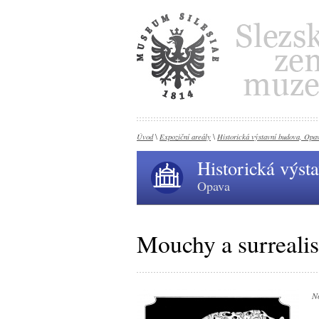
Úvod
Expoziční areály
Historická výstavní budova, Opa
\
\
Historická výst
Opava
Mouchy a surreali
No