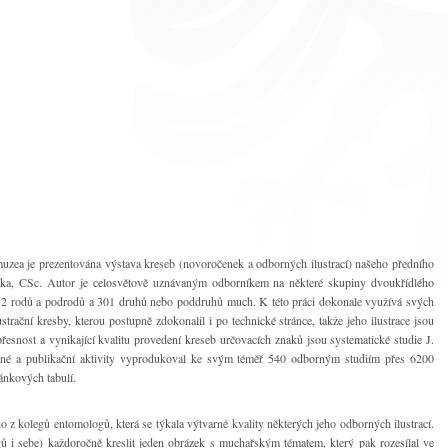
zea je prezentována výstava kreseb (novoročenek a odborných ilustrací) našeho předního
ka, CSc. Autor je celosvětově uznávaným odborníkem na některé skupiny dvoukřídlého
, 52 rodů a podrodů a 301 druhů nebo poddruhů much. K této práci dokonale využívá svých
strační kresby, kterou postupně zdokonalil i po technické stránce, takže jeho ilustrace jsou
nost a vynikající kvalitu provedení kreseb určovacích znaků jsou systematické studie J.
né a publikační aktivity vyprodukoval ke svým téměř 540 odborným studiím přes 6200
ránkových tabulí.
z kolegů entomologů, která se týkala výtvarné kvality některých jeho odborných ilustrací.
gů i sebe) každoročně kreslit jeden obrázek s muchařským tématem, který pak rozesílal ve