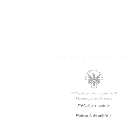
© Slezské zemské muzeum 2010
Všechna práva vyhrazena
Přihlásit do e-mailu
Přihlásit do formulářů