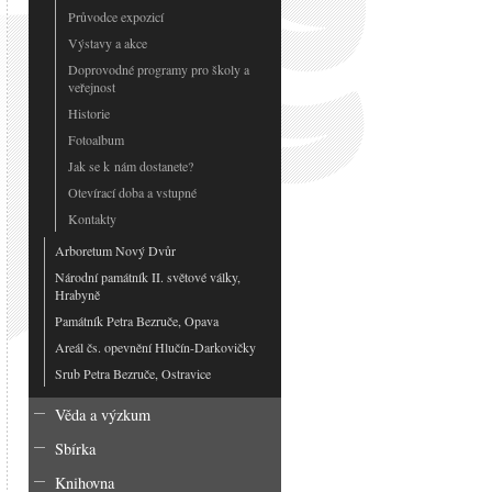
Průvodce expozicí
Výstavy a akce
Doprovodné programy pro školy a
veřejnost
Historie
Fotoalbum
Jak se k nám dostanete?
Otevírací doba a vstupné
Kontakty
Arboretum Nový Dvůr
Národní památník II. světové války,
Hrabyně
Památník Petra Bezruče, Opava
Areál čs. opevnění Hlučín-Darkovičky
Srub Petra Bezruče, Ostravice
Věda a výzkum
Sbírka
Knihovna