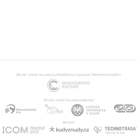
Slezské zemské muzeum je příspěvkovou organizací Ministerstva kultury
Slezské zemské muzeum podporují
Partneři