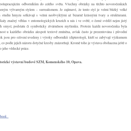
polupracujícím odborníkům do celého světa. Všechny obrázky na těchto novoročenkách
beným výtvarným stylem – surrealismem. Je zajímavé, že tento styl je velmi blízký velké
m studiu hmyzu setkávají s velmi neobvyklými až bizarně krásnými tvary a strukturami.
kaly značný věhlas v entomologických kruzích u nás i ve světě, o čemž svědčí nejen jistý
ich smysl, podstatu či symbolicky ztvárněnou myšlenku. Protože každá novoročenka byla
nost u každého obrázku alespoň textově zmíněna, avšak často je prezentována i původní
ek jsou pro oživení uvedeny i výroky odborníků (dipterologů, kteří se zabývají výzkumem
 co podle jejich názoru dotyčné kresby znázorňují. Kromě toho je výstava obohacena ještě o
ro jeho vědecké práce.
Historické výstavní budově SZM, Komenského 10, Opava.
cebook