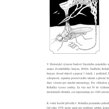
V Historické výstavní budově Slezského zemského mu
znalce dvoukřídlého hmyzu, RNDr. Jindřicha Roháč
hmyzu; dosud objevil a popsal 3 čeledi, 1 podčeleď
schopností, zejména pozorovacího talentu a přesné ilu
dnes vzorem pro mnohé entomology. Pro vědeckou přes
Roháčka vysoce ceněny. Za více než 50 let výzkum
ilustračních obrázků, což reprezentuje asi 1200 celost
K volné kresbě přivedla J. Roháčka poznámka jednoho 
Od roku 1978 proto začal pro potěšení (přátel, kole