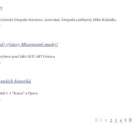
ry
a horské fotografie horolezce, cestovatele, fotografa a publicisty Jiřího Kráčalíka.
sáž výstavy Masopustní masky!
a výstavu prací žáků AVE ART Ostrava.
našich historiků
pluk č. 1 "Kaiser" a Opava.
1
2
3
4