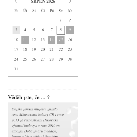
SRPEN 2026
Historická výstavní budova
Po
Út
St
Čt
Pá
So
Ne
Arboretum Nový Dvůr
1
2
Národní památník II. světové války
3
4
5
6
7
8
9
Památník Petra Bezruče
Areál čs. opevnění
10
11
12
13
14
15
16
Srub Petra Bezruče
17
18
19
20
21
22
23
24
25
26
27
28
29
30
31
Věděli jste, že ... ?
Slezské zemské muzeum získalo
cenu Ministerstva kultury ČR v roce
2013 za rekonstrukci Historické
výstavní budovy a v roce 2010 za
expozici Doba zmaru a naděje,
kterou můžete vidět v Národním