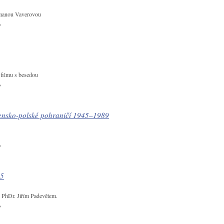
omanou Vaverovou
 filmu s besedou
ensko-polské pohraničí 1945–1989
45
 PhDr. Jiřím Padevětem.