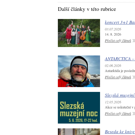
Další články v této rubrice
koncert 3+1 Ba
03.07.2026
14. 8. 2026
Přečíst celý článek
ANTARCTICA – T
02.06.2026
Antarktida je posledn
Přečíst celý článek
Slezská muzejní
12.05.2026
Akce se uskuteční v 
Přečíst celý článek
Beseda ke kniz