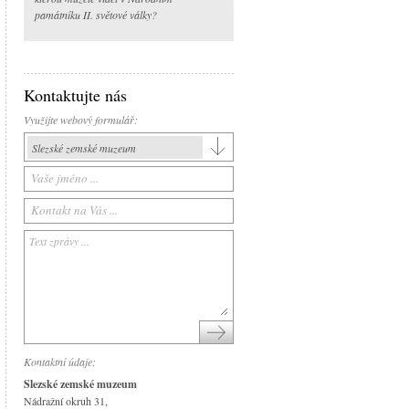
památníku II. světové války?
Kontaktujte nás
Využijte webový formulář:
Slezské zemské muzeum
Slezské zemské muzeum
Historická výstavní budova
Arboretum Nový Dvůr
Národní památník II. světové války
Památník Petra Bezruče
Areál čs. opevnění
Srub Petra Bezruče
Kontaktní údaje:
Slezské zemské muzeum
Nádražní okruh 31,