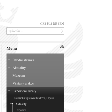
CZ
|
PL
|
DE
|
EN
Menu
Úvodní stránka
Aktuality
Muzeum
Výstavy a akce
Expoziční areály
Historická výstavní budova, Opava
Aktuality
Expozice