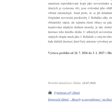
zmenšené reprodukované kopii jako novoročenku s
(kterých je vystaveno 48), jsou ovlivněné jeho oblí
většině entomologů. Snad proto, že se při detailní
Originální novoroční perokresby J. Roháčka záhy zís
sběratelský zájem, ale zejména různé ohlasy na jej
inspirována nějakým druhem mouchy, je tato skuteč
ilustrace toho kterého druhu. U některých novoročen
stejných skupin much jako J. Roháček) o smyslu toho,
řadu dalších ilustrací, které byly autorem vytvořeny p
Výstava probíhá od 24. 7. 2026 do 3. 1. 2027 v 
Poslední aktualizace článku:
24.07.2026
Vytisknout celý článek
Doporučit článek „ Mouchy a surrealismus“ na Fa