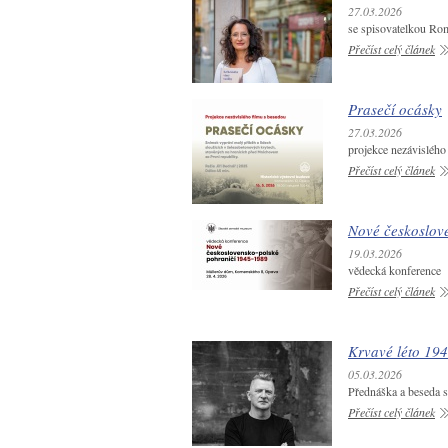
27.03.2026
se spisovatelkou R
Přečíst celý článek
Prasečí ocásky
27.03.2026
projekce nezávislého
Přečíst celý článek
Nové českoslov
19.03.2026
vědecká konference
Přečíst celý článek
Krvavé léto 19
05.03.2026
Přednáška a beseda s
Přečíst celý článek