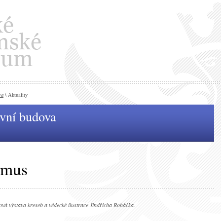
va
\ Aktuality
avní budova
smus
vá výstava kreseb a vědecké ilustrace Jindřicha Roháčka.