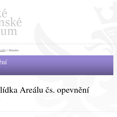
vičky
\ Aktuality
ění
ídka Areálu čs. opevnění
y