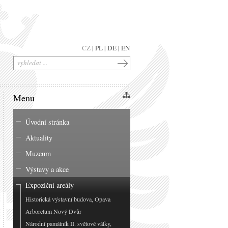
CZ
|
PL
|
DE
|
EN
Menu
Úvodní stránka
Aktuality
Muzeum
Výstavy a akce
Expoziční areály
Historická výstavní budova, Opava
Arboretum Nový Dvůr
Národní památník II. světové války,