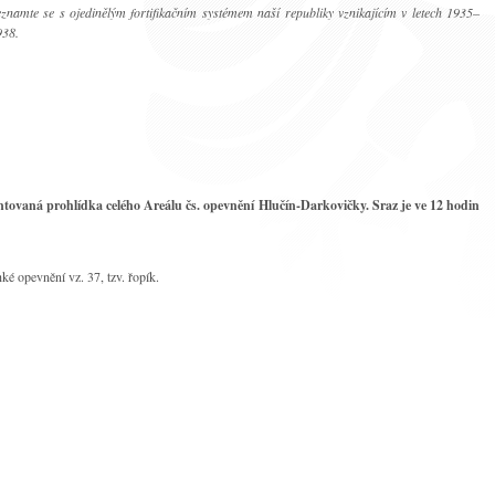
znamte se s ojedinělým fortifikačním systémem naší republiky vznikajícím v letech 1935–
938.
entovaná prohlídka celého Areálu čs. opevnění Hlučín-Darkovičky. Sraz je ve 12 hodin
é opevnění vz. 37, tzv. řopík.