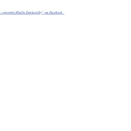
čs. opevnění Hlučín-Darkovičky“ na Facebook