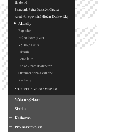
Hrabyně
Památník Petra Bezruče, Opava
Areál čs. opevnění Hlučín-Darkovičky
Aktuality
Expozice
Průvodce expozicí
Výstavy a akce
Historie
Fotoalbum
Jak se k nám dostanete?
Otevírací doba a vstupné
Kontakty
Srub Petra Bezruče, Ostravice
Věda a výzkum
Sbírka
Knihovna
Pro návštěvníky