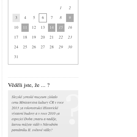
Arboretum Nový Dvůr
1
2
Národní památník II. světové války
3
4
5
6
7
8
9
Památník Petra Bezruče
Areál čs. opevnění
10
11
12
13
14
15
16
Srub Petra Bezruče
17
18
19
20
21
22
23
24
25
26
27
28
29
30
31
Věděli jste, že ... ?
Slezské zemské muzeum získalo
cenu Ministerstva kultury ČR v roce
2013 za rekonstrukci Historické
výstavní budovy a v roce 2010 za
expozici Doba zmaru a naděje,
kterou můžete vidět v Národním
památníku II. světové války?