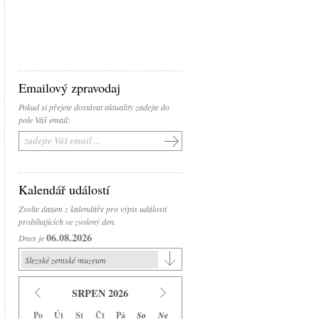
Emailový zpravodaj
Pokud si přejete dostávat aktuality zadejte do
pole Váš email:
Kalendář událostí
Zvolte datum z kalendáře pro výpis událostí
probíhajících ve zvolený den.
06.08.2026
Dnes je
Slezské zemské muzeum
Slezské zemské muzeum
SRPEN 2026
Historická výstavní budova
Po
Út
St
Čt
Pá
So
Ne