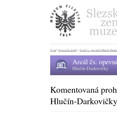
Úvod
Expoziční areály
Areál čs. opevnění Hlučín-Darko
\
\
Areál čs. opevn
Hlučín-Darkovičky
Komentovaná prohl
Hlučín-Darkovičk