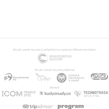
Slezské zemské muzeum je příspěvkovou organizací Ministerstva kultury
Slezské zemské muzeum podporují
Partneři