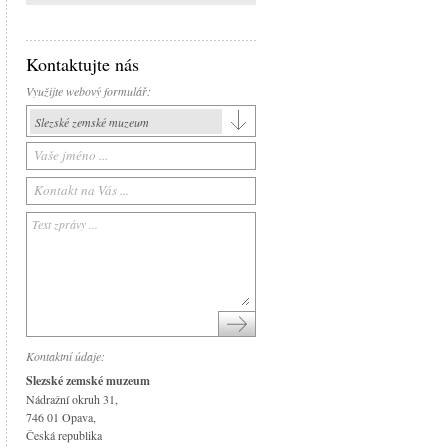
Kontaktujte nás
Využijte webový formulář:
Slezské zemské muzeum
Slezské zemské muzeum
Historická výstavní budova
Arboretum Nový Dvůr
Národní památník II. světové války
Památník Petra Bezruče
Areál čs. opevnění
Srub Petra Bezruče
Kontaktní údaje:
Slezské zemské muzeum
Nádražní okruh 31,
746 01 Opava,
Česká republika