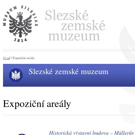
Úvod
\ Expoziční areály
Slezské zemské muzeum
Expoziční areály
Historická výstavní budova – Müllerů