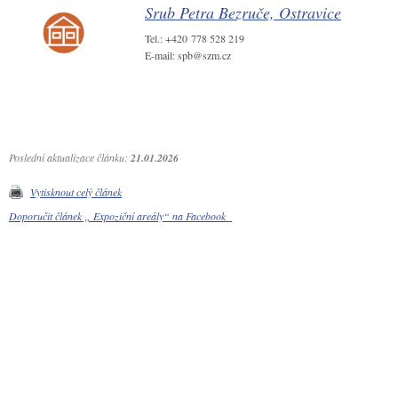
Srub Petra Bezruče, Ostravice
Tel.: +420 778 528 219
E-mail: spb@szm.cz
Poslední aktualizace článku:
21.01.2026
Vytisknout celý článek
Doporučit článek „ Expoziční areály“ na Facebook