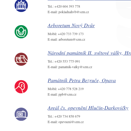
Tel.: +420 604 393 778
E-mail: pokladnahvb@szm.cz
Arboretum Nový Dvůr
Mobil: +420 733 739 173
E-mail: arboretum@szm.cz
Národní památník II. světové války, H
Tel.: +420 553 775 091
E-mail: pamatnik-valky@szm.cz
Památník Petra Bezruče, Opava
Mobil: +420 778 528 219
E-mail: ppb@szm.cz
Areál čs. opevnění Hlučín-Darkovičky
Tel.: +420 734 858 679
E-mail: opevneni@szm.cz