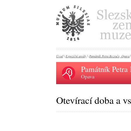
Úvod
Expoziční areály
Památník Petra Bezruče, Opava
\
\
\
Památník Petra
Opava
Otevírací doba a v