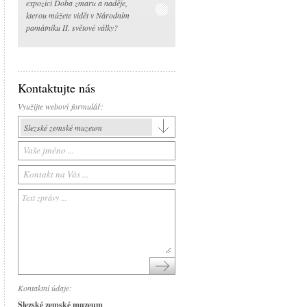
expozici Doba zmaru a naděje,
kterou můžete vidět v Národním
památníku II. světové války?
Kontaktujte nás
Využijte webový formulář:
Slezské zemské muzeum
Slezské zemské muzeum
Historická výstavní budova
Arboretum Nový Dvůr
Národní památník II. světové války
Památník Petra Bezruče
Areál čs. opevnění
Srub Petra Bezruče
Kontaktní údaje:
Slezské zemské muzeum