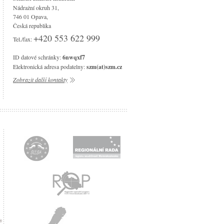
Nádražní okruh 31,
746 01 Opava,
Česká republika
+420 553 622 999
Tel./fax:
ID datové schránky:
6nwqxf7
Elektronická adresa podatelny:
szm(at)szm.cz
Zobrazit další kontakty