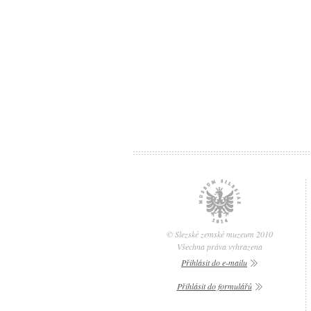
© Slezské zemské muzeum 2010
Všechna práva vyhrazena
Přihlásit do e-mailu
Přihlásit do formulářů