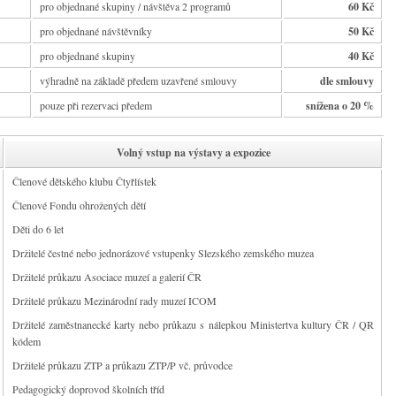
pro objednané skupiny / návštěva 2 programů
60 Kč
pro objednané návštěvníky
50 Kč
pro objednané skupiny
40 Kč
výhradně na základě předem uzavřené smlouvy
dle smlouvy
pouze při rezervaci předem
snížena o 20 %
Volný vstup na výstavy a expozice
Členové dětského klubu Čtyřlístek
Členové Fondu ohrožených dětí
Děti do 6 let
Držitelé čestné nebo jednorázové vstupenky Slezského zemského muzea
Držitelé průkazu Asociace muzeí a galerií ČR
Držitelé průkazu Mezinárodní rady muzeí ICOM
Držitelé zaměstnanecké karty nebo průkazu s nálepkou Ministertva kultury ČR / QR
kódem
Držitelé průkazu ZTP a průkazu ZTP/P vč. průvodce
Pedagogický doprovod školních tříd