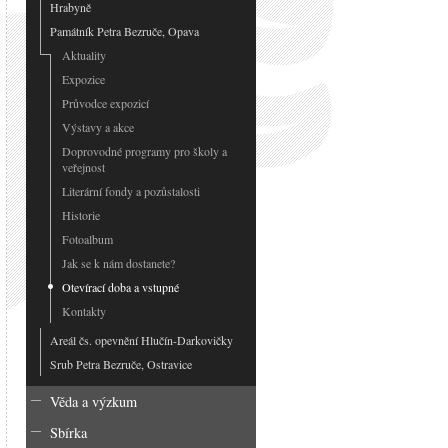
Hrabyně
Památník Petra Bezruče, Opava
Aktuality
Expozice
Průvodce expozicí
Výstavy a akce
Doprovodné programy pro školy a
veřejnost
Literární fondy a pozůstalosti
Historie
Fotoalbum
Jak se k nám dostanete?
Otevírací doba a vstupné
Kontakty
Areál čs. opevnění Hlučín-Darkovičky
Srub Petra Bezruče, Ostravice
Věda a výzkum
Sbírka