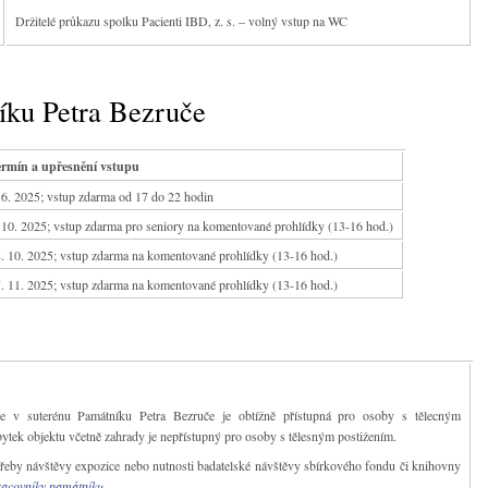
Držitelé průkazu spolku Pacienti IBD, z. s. – volný vstup na WC
íku Petra Bezruče
Termín a upřesnění vstupu
 6. 2025; vstup zdarma od 17 do 22 hodin
 10. 2025; vstup zdarma pro seniory na komentované prohlídky (13-16 hod.)
. 10. 2025; vstup zdarma na komentované prohlídky (13-16 hod.)
. 11. 2025; vstup zdarma na komentované prohlídky (13-16 hod.)
ce v suterénu Památníku Petra Bezruče je obtížně přístupná pro osoby s tělecným
bytek objektu včetně zahrady je nepřístupný pro osoby s tělesným postižením.
řeby návštěvy expozice nebo nutnosti badatelské návštěvy sbírkového fondu či knihovny
racovníky památníku
.