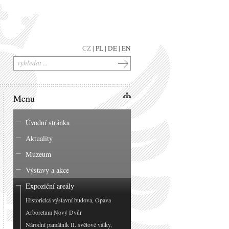
CZ
|
PL
|
DE
|
EN
Menu
Úvodní stránka
Aktuality
Muzeum
Výstavy a akce
Expoziční areály
Historická výstavní budova, Opava
Arboretum Nový Dvůr
Národní památník II. světové války,