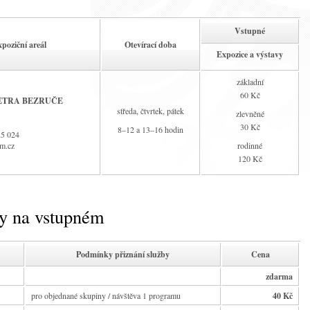
Vstupné
poziční areál
Otevírací doba
Expozice a výstavy
základní
60 Kč
ETRA BEZRUČE
středa, čtvrtek, pátek
zlevněné
30 Kč
8–12 a 13–16 hodin
25 024
zm.cz
rodinné
120 Kč
vy na vstupném
Podmínky přiznání služby
Cena
zdarma
pro objednané skupiny / návštěva 1 programu
40 Kč