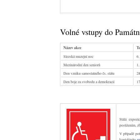
Volné vstupy do Památn
Název akce
Slezská muzejní noc
6.
Mezinárodní den seniorů
1.
Den vzniku samostatného čs. státu
28
Den boje za svobodu a demokracii
17
Stálá expozi
postižením, z
V případě pot
kontaktujte
p