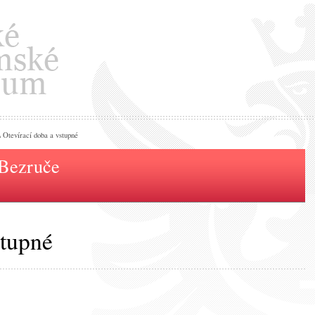
 Otevírací doba a vstupné
 Bezruče
stupné