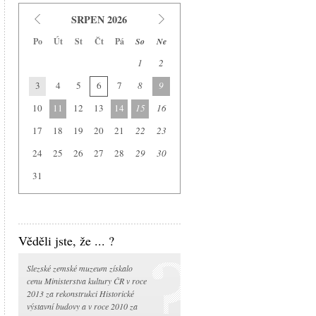
Slezské zemské muzeum
SRPEN 2026
Historická výstavní budova
Po
Út
St
Čt
Pá
So
Ne
Arboretum Nový Dvůr
1
2
Národní památník II. světové války
3
4
5
6
7
8
9
Památník Petra Bezruče
Areál čs. opevnění
10
11
12
13
14
15
16
Srub Petra Bezruče
17
18
19
20
21
22
23
24
25
26
27
28
29
30
31
Věděli jste, že ... ?
Slezské zemské muzeum získalo
cenu Ministerstva kultury ČR v roce
2013 za rekonstrukci Historické
výstavní budovy a v roce 2010 za