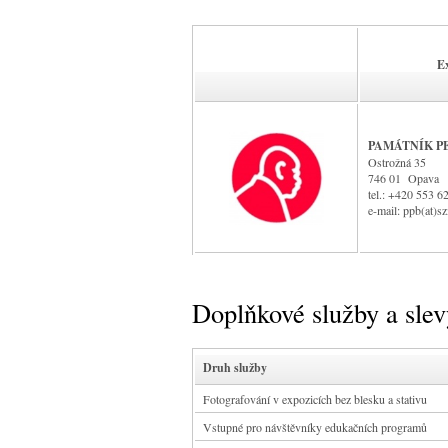
Ex
PAMÁTNÍK P
Ostrožná 35
746 01 Opava
tel.: +420 553 6
e-mail: ppb(at)s
Doplňkové služby a sle
Druh služby
Fotografování v expozicích bez blesku a stativu
Vstupné pro návštěvníky edukačních programů