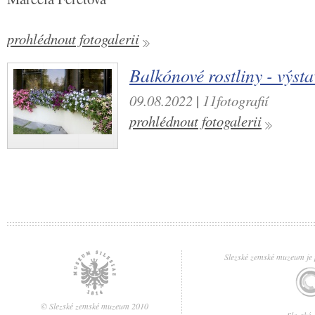
prohlédnout fotogalerii
Balkónové rostliny - výst
09.08.2022
|
11fotografií
prohlédnout fotogalerii
Slezské zemské muzeum je p
© Slezské zemské muzeum 2010