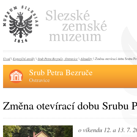
Úvod
Expoziční areály
Srub Petra Bezruče, Ostravice
Aktuality
\
\
\
\ Změna otevírací dobu Srubu Pe
Srub Petra Bezruče
Ostravice
Změna otevírací dobu Srubu P
o víkendu 12. a 13. 7. 