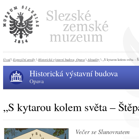
Úvod
Expoziční areály
Historická výstavní budova, Opava
Aktuality
\
\
\
\ „S kytarou kolem světa – 
Historická výstavní budova
Opava
„S kytarou kolem světa – Ště
Večer se Slunovratem