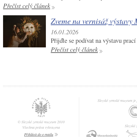
Přečíst celý článek
Zveme na vernisáž výstavy
16.01.2026
Přijďte se podívat na výstavu pra
Přečíst celý článek
Slezské zemské muzeum je p
© Slezské zemské muzeum 2010
Slezské
Všechna práva vyhrazena
Přihlásit do e-mailu