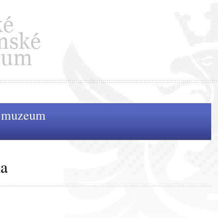
é muzeum
ka