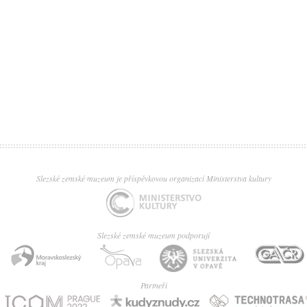
Slezské zemské muzeum je příspěvkovou organizací Ministerstva kultury
Slezské zemské muzeum podporují
Partneři