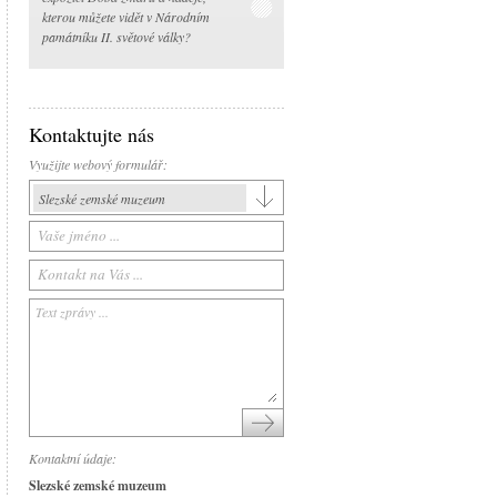
kterou můžete vidět v Národním
památníku II. světové války?
Kontaktujte nás
Využijte webový formulář:
Slezské zemské muzeum
Slezské zemské muzeum
Historická výstavní budova
Arboretum Nový Dvůr
Národní památník II. světové války
Památník Petra Bezruče
Areál čs. opevnění
Srub Petra Bezruče
Kontaktní údaje:
Slezské zemské muzeum