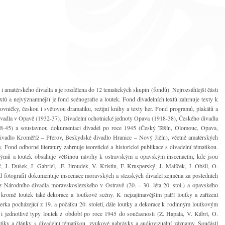
i amatérského divadla a je rozdělena do 12 tematických skupin (fondů). Nejrozsáhlejší části
extů a nejvýznamnější je fond scénografie a loutek. Fond divadelních textů zahrnuje texty k
ovničky, českou i světovou dramatiku, režijní knihy a texty her. Fond programů, plakátů a
ivadla v Opavě (1932-37), Divadelní ochotnické jednoty Opava (1918-38), Českého divadla
18-45) a soustavnou dokumentaci divadel po roce 1945 (Český Těšín, Olomouc, Opava,
ivadlo Kroměříž – Přerov, Beskydské divadlo Hranice – Nový Jičín), včetně amatérských
 Fond odborné literatury zahrnuje teoretické a historické publikace s divadelní tématikou.
týmů a loutek obsahuje většinou návrhy k ostravským a opavským inscenacím, kde jsou
 J. Dušek, J. Gabriel, ‚F. Jiroudek, V. Kristin, F. Krusperský, J. Malíček, J. Obšil, O.
nd fotografií dokumentuje inscenace moravských a slezských divadel zejména za posledních
 Národního divadla moravskoslezského v Ostravě (20. – 30. léta 20. stol.) a opavského
 kromě loutek také dekorace a loutkové scény. K nejzajímavějším patří loutky a zařízení
ka pocházející z 19. a počátku 20. století, dále loutky a dekorace k rodinným loutkovým
 i jednotlivé typy loutek z období po roce 1945 do současnosti (Z. Hapala, V. Kábrt, O.
ritiky a články s divadelní tématikou, zvukové nahrávky a audiovizuální záznamy. Součástí