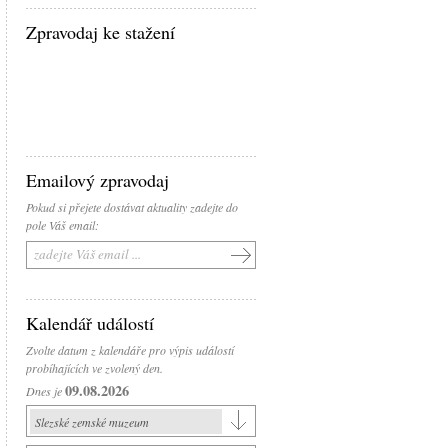
Zpravodaj ke stažení
Emailový zpravodaj
Pokud si přejete dostávat aktuality zadejte do
pole Váš email:
Kalendář událostí
Zvolte datum z kalendáře pro výpis událostí
probíhajících ve zvolený den.
09.08.2026
Dnes je
Slezské zemské muzeum