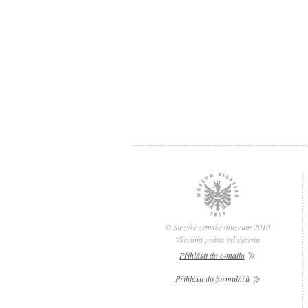
© Slezské zemské muzeum 2010
Všechna práva vyhrazena
Přihlásit do e-mailu
Přihlásit do formulářů