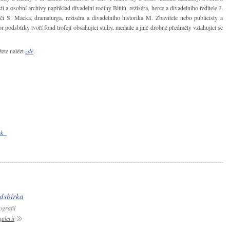
i a osobní archivy například divadelní rodiny Bittlů, režiséra, herce a divadelního ředitele J.
i S. Macka, dramaturga, režiséra a divadelního historika M. Zbavitele nebo publicisty a
podsbírky tvoří fond trofejí obsahující stuhy, medaile a jiné drobné předměty vztahující se
ete nalézt
zde
.
ook
dsbírka
ografií
alerii