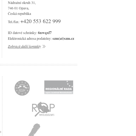
Nádražní okruh 31,
746 01 Opava,
Česká republika
+420 553 622 999
Tel./fax:
ID datové schránky:
6nwqxf7
Elektronická adresa podatelny:
szm(at)szm.cz
Zobrazit další kontakty