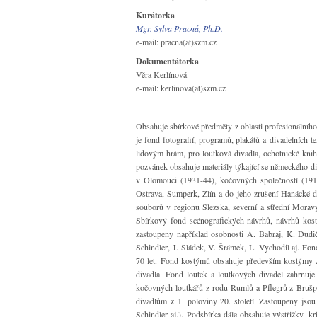
Kurátorka
Mgr. Sylva Pracná, Ph.D.
e-mail: pracna(at)szm.cz
Dokumentátorka
Věra Kerlínová
e-mail: kerlinova(at)szm.cz
Obsahuje sbírkové předměty z oblasti profesionálního 
je fond fotografií, programů, plakátů a divadelních t
lidovým hrám, pro loutková divadla, ochotnické knih
pozvánek obsahuje materiály týkající se německého d
v Olomouci (1931-44), kočovných společností (19
Ostrava, Šumperk, Zlín a do jeho zrušení Hanácké d
souborů v regionu Slezska, severní a střední Moravy.
Sbírkový fond scénografických návrhů, návrhů kos
zastoupeny například osobnosti A. Babraj, K. Dudič,
Schindler, J. Sládek, V. Šrámek, L. Vychodil aj. Fo
70 let. Fond kostýmů obsahuje především kostýmy z
divadla. Fond loutek a loutkových divadel zahrnuje
kočovných loutkářů z rodu Rumlů a Pflegrů z Brušper
divadlům z 1. poloviny 20. století. Zastoupeny jsou
Schindler aj.). Podsbírka dále obsahuje výstřižky, k