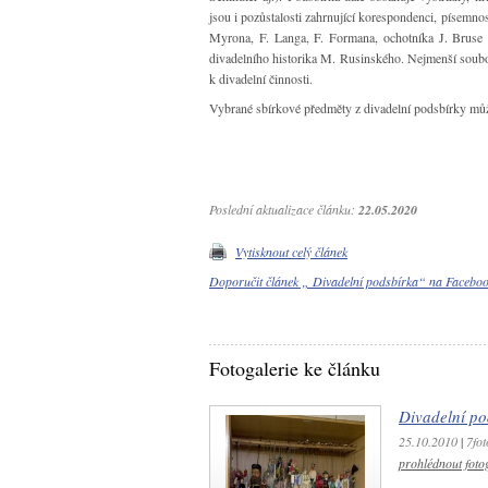
jsou i pozůstalosti zahrnující korespondenci, písemnost
Myrona, F. Langa, F. Formana, ochotníka J. Bruse č
divadelního historika M. Rusinského. Nejmenší soubor 
k divadelní činnosti.
Vybrané sbírkové předměty z divadelní podsbírky můž
Poslední aktualizace článku:
22.05.2020
Vytisknout celý článek
Doporučit článek „ Divadelní podsbírka“ na Faceb
Fotogalerie ke článku
Divadelní po
25.10.2010
|
7fot
prohlédnout fotog