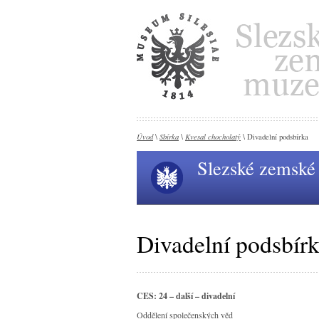
Úvod
Sbírka
Kvesal chocholatý
\
\
\ Divadelní podsbírka
Slezské zemsk
Divadelní podsbír
CES: 24 – další – divadelní
Oddělení společenských věd