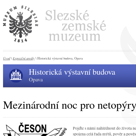
Úvod
Expoziční areály
\
\ Historická výstavní budova, Opava
Historická výstavní budova
Opava
Mezinárodní noc pro netopýr
Pojďte s námi nahlédnout do života ne
spojena celá řada mýtů, pověr a pověst