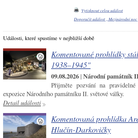
Vytisknout celou událost
Doporučit událost „Mezinárodní noc
Události, které spustíme v nejbližší době
Komentované prohlídky stál
1938–1945"
09.08.2026
Národní památník II.
|
Přijměte pozvání na pravidelné
expozice Národního památníku II. světové války.
Detail události
Komentovaná prohlídka Are
Hlučín-Darkovičky