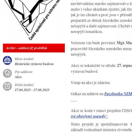
návštěvníkům mnoho zajímavostí o ži
audio i video ukázkám zjistíte, jak tit
jak je lze chránit a proč jsou v příro
preparátů ze sbírek Slezského zemsk
netopýrů a další zajímavosti. Chybět n
netopýří tematikou.
Večerem vás bude provázet
Mgr. Mar
Archiv - událost již proběhla
pracoviště Slezského zemského muzea
netopýrů.
Místo konání:
Historická výstavní budova
Akce se uskuteční ve středu
27. srpn
výstavní budově.
Typ události:
Akce
Vstup na akci je zdarma.
Doba konání:
27.08.2025 - 27.08.2025
Odkaz na událost na
Facebooku SZM
___
Akce se koná v rámci projektu ČE
své ohrožené sousedy
"
.
Tento projekt je spolufinancován 
základě rozhodnutí ministra životního