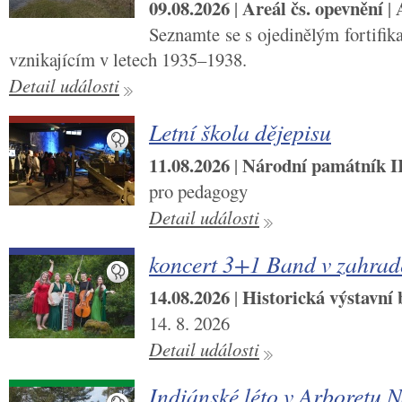
09.08.2026
Areál čs. opevnění
|
|
Seznamte se s ojedinělým fortifi
vznikajícím v letech 1935–1938.
Detail události
Letní škola dějepisu
11.08.2026
Národní památník II.
|
pro pedagogy
Detail události
koncert 3+1 Band v zahra
14.08.2026
Historická výstavní
|
14. 8. 2026
Detail události
Indiánské léto v Arboretu 