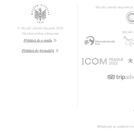
Slezské zemské muzeum je p
© Slezské zemské muzeum 2010
Slezské
Všechna práva vyhrazena
Přihlásit do e-mailu
Přihlásit do formulářů
Webdesign & redakční sy