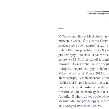
___
V České republice se Mezinárodní no
místech. Akci zajišťují členové Česk
založené roku 1991, a probíhá vždy n
stali polští chiropterologové, kteří v
pro netopýry. Tato aktivita pak v ro
netopýry (EBN), přičemž její 1. roční
Nizozemí. Česká republika se připojil
Evropská noc pro netopýry proběhla v
Mikulově a Liberci. V roce 2012 tuto
které se připojily k mezinárodní Do
(EUROBATS), pod jejíž záštitou se n
pro netopýry však postupně začala bý
rozšířila se i do tak exotických lokací
Amerika. Z tohoto důvodu bylo od r
Mezinárodní noc pro netopýry. Inform
na
webových stránkách ČESON
.