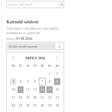
Kalendář událostí
Zvolte datum z kalendáře pro výpis událostí
probíhajících ve zvolený den.
07.08.2026
Dnes je
Slezské zemské muzeum
Slezské zemské muzeum
SRPEN 2026
Historická výstavní budova
Po
Út
St
Čt
Pá
So
Ne
Arboretum Nový Dvůr
1
2
Národní památník II. světové války
3
4
5
6
7
8
9
Památník Petra Bezruče
Areál čs. opevnění
10
11
12
13
14
15
16
Srub Petra Bezruče
17
18
19
20
21
22
23
24
25
26
27
28
29
30