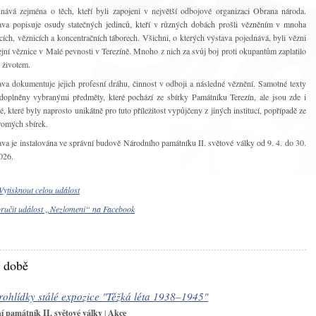
nává zejména o těch, kteří byli zapojeni v největší odbojové organizaci Obrana národa.
va popisuje osudy statečných jedinců, kteří v různých dobách prošli vězněním v mnoha
cích, věznicích a koncentračních táborech. Všichni, o kterých výstava pojednává, byli vězni
ejní věznice v Malé pevnosti v Terezíně. Mnoho z nich za svůj boj proti okupantům zaplatilo
 životem.
va dokumentuje jejich profesní dráhu, činnost v odboji a následné věznění. Samotné texty
doplněny vybranými předměty, které pochází ze sbírky Památníku Terezín, ale jsou zde i
é, které byly naprosto unikátně pro tuto příležitost vypůjčeny z jiných institucí, popřípadě ze
romých sbírek.
va je instalována ve správní budově Národního památníku II. světové války od 9. 4. do 30.
026.
Vytisknout celou událost
ručit událost „Nezlomeni“ na Facebook
í době
ohlídky stálé expozice "Těžká léta 1938–1945"
 památník II. světové války
|
Akce