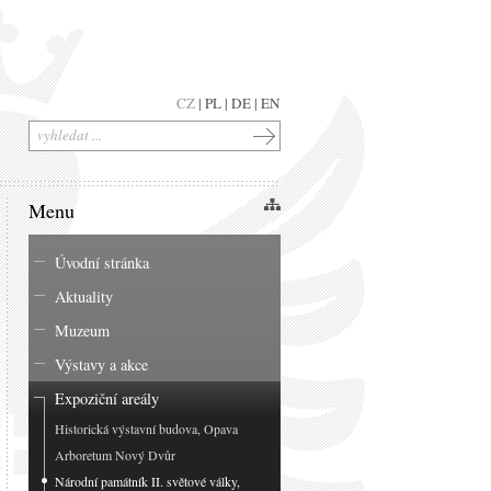
CZ
|
PL
|
DE
|
EN
Menu
Úvodní stránka
Aktuality
Muzeum
Výstavy a akce
Expoziční areály
Historická výstavní budova, Opava
Arboretum Nový Dvůr
Národní památník II. světové války,