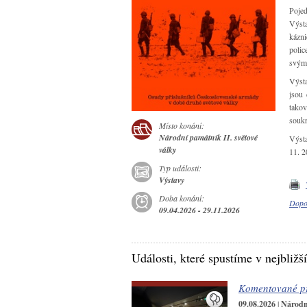
Pojed
Výsta
kázni
polic
svým
Výsta
jsou 
takov
souk
Místo konání:
Národní památník II. světové
Výsta
války
11. 2
Typ události:
Výstavy
Doba konání:
Dopo
09.04.2026 - 29.11.2026
Události, které spustíme v nejbližš
Komentované pr
09.08.2026
|
Národní