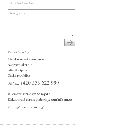
Arboretum Nový Dvůr
Národní památník II. světové války
Památník Petra Bezruče
Areál čs. opevnění
Srub Petra Bezruče
Kontaktní údaje:
Slezské zemské muzeum
Nádražní okruh 31,
746 01 Opava,
Česká republika
+420 553 622 999
Tel./fax:
ID datové schránky:
6nwqxf7
Elektronická adresa podatelny:
szm(at)szm.cz
Zobrazit další kontakty