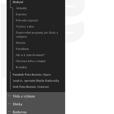
Hrabyně
Aktuality
Expozice
Průvodce expozicí
Výstavy a akce
Doprovodné programy pro školy a
veřejnost
Historie
Fotoalbum
Jak se k nám dostanete?
Otevírací doba a vstupné
Kontakty
Památník Petra Bezruče, Opava
Areál čs. opevnění Hlučín-Darkovičky
Srub Petra Bezruče, Ostravice
Věda a výzkum
Sbírka
Knihovna