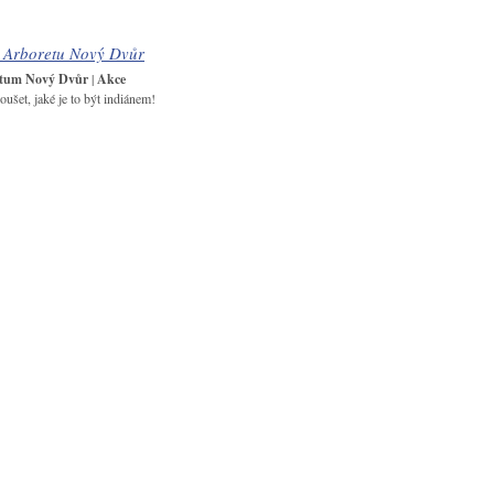
v Arboretu Nový Dvůr
tum Nový Dvůr
|
Akce
oušet, jaké je to být indiánem!