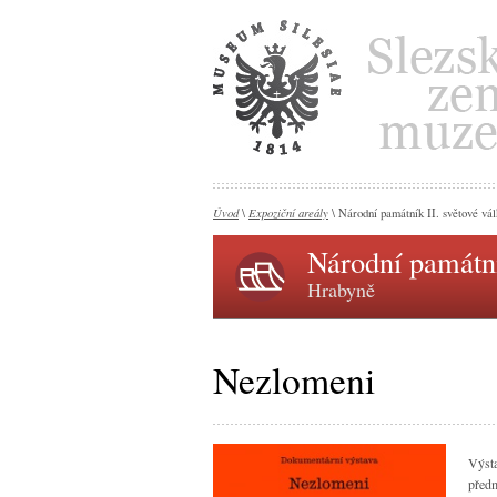
Úvod
Expoziční areály
\
\ Národní památník II. světové vá
Národní památní
Hrabyně
Nezlomeni
Výst
předm