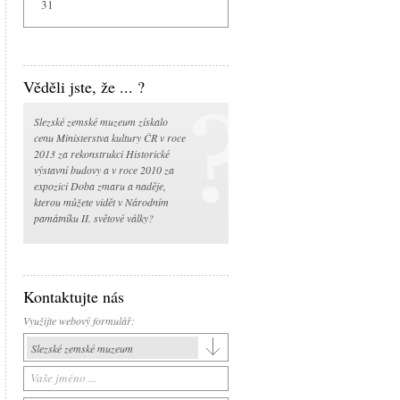
31
Věděli jste, že ... ?
Slezské zemské muzeum získalo
cenu Ministerstva kultury ČR v roce
2013 za rekonstrukci Historické
výstavní budovy a v roce 2010 za
expozici Doba zmaru a naděje,
kterou můžete vidět v Národním
památníku II. světové války?
Kontaktujte nás
Využijte webový formulář:
Slezské zemské muzeum
Slezské zemské muzeum
Historická výstavní budova