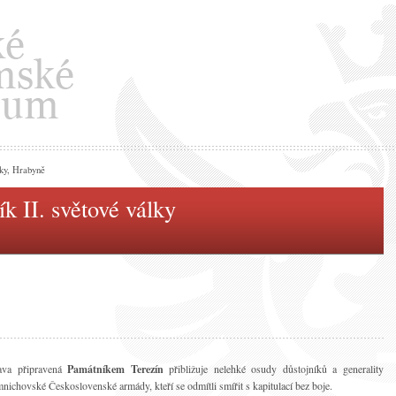
lky, Hrabyně
k II. světové války
ava připravená
Památníkem Terezín
přibližuje nelehké osudy důstojníků a generality
nichovské Československé armády, kteří se odmítli smířit s kapitulací bez boje.