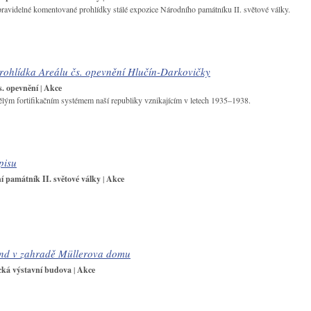
pravidelné komentované prohlídky stálé expozice Národního památníku II. světové války.
ohlídka Areálu čs. opevnění Hlučín-Darkovičky
s. opevnění
|
Akce
ělým fortifikačním systémem naší republiky vznikajícím v letech 1935–1938.
pisu
 památník II. světové války
|
Akce
nd v zahradě Müllerova domu
cká výstavní budova
|
Akce