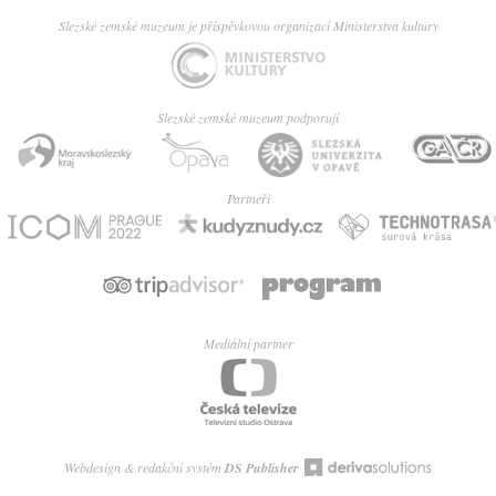
Slezské zemské muzeum je příspěvkovou organizací Ministerstva kultury
Slezské zemské muzeum podporují
Partneři
Mediální partner
Webdesign & redakční systém
DS Publisher