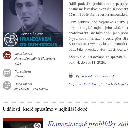
Itálii podařilo přeběhnout k party
dostat až k československé samostatn
účastnil obléhání severofrancouzské
Celý průběh jeho vojenské služby j
dokumentující nejen jeho službu
protektorátu, ale také dobu jeho pob
švýcarskou internaci a cestu přes st
Součástí této výstavy kromě panelů a
bude také projekce více než tří desítek
Místo konání:
Výstava je instalována ve správní b
Národní památník II. světové
od 9. 4. do 30. 11. 2026.
války
Typ události:
Vytisknout celou událost
Výstavy
Doporučit událost „Oldřich Železo“
Doba konání:
09.04.2026 - 29.11.2026
Události, které spustíme v nejbližší době
Komentované prohlídky stál