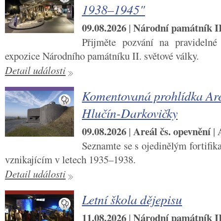
1938–1945"
09.08.2026
Národní památník II.
|
Přijměte pozvání na pravidelné
expozice Národního památníku II. světové války.
Detail události
Komentovaná prohlídka Are
Hlučín-Darkovičky
09.08.2026
Areál čs. opevnění
|
|
Seznamte se s ojedinělým fortifi
vznikajícím v letech 1935–1938.
Detail události
Letní škola dějepisu
11.08.2026
Národní památník II.
|