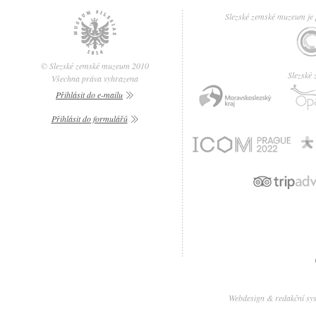
Slezské zemské muzeum je p
© Slezské zemské muzeum 2010
Slezské
Všechna práva vyhrazena
Přihlásit do e-mailu
Přihlásit do formulářů
Webdesign & redakční sy