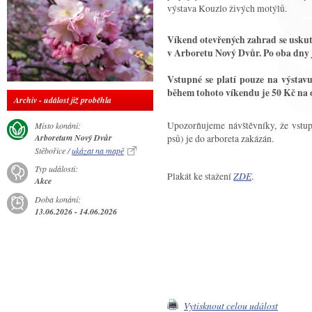
výstava Kouzlo živých motýlů.
Víkend otevřených zahrad se uskute
v Arboretu Nový Dvůr. Po oba dny 
Vstupné se platí pouze na výstav
během tohoto víkendu je 50 Kč na 
Archiv - událost již proběhla
Upozorňujeme návštěvníky, že vstup
Místo konání:
psů) je do arboreta zakázán.
Arboretum Nový Dvůr
Stěbořice /
ukázat na mapě
Typ události:
Plakát ke stažení
ZDE
.
Akce
Doba konání:
13.06.2026 - 14.06.2026
Vytisknout celou událost