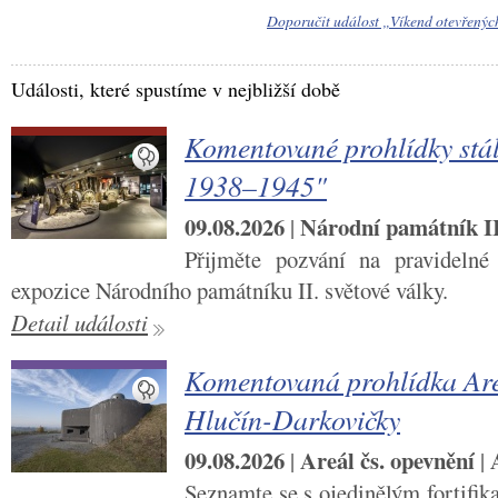
Doporučit událost „Víkend otevřený
Události, které spustíme v nejbližší době
Komentované prohlídky stál
1938–1945"
09.08.2026
Národní památník II.
|
Přijměte pozvání na pravidelné
expozice Národního památníku II. světové války.
Detail události
Komentovaná prohlídka Are
Hlučín-Darkovičky
09.08.2026
Areál čs. opevnění
|
|
Seznamte se s ojedinělým fortifi