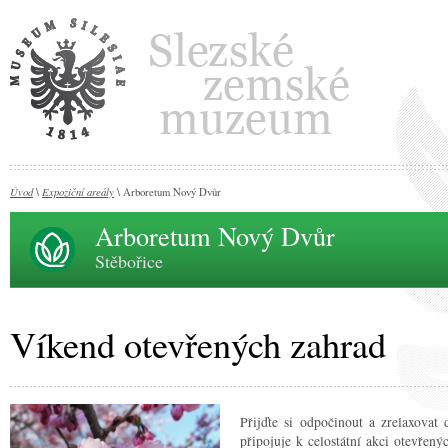
Úvod
Expoziční areály
\
\ Arboretum Nový Dvůr
Arboretum Nový Dvůr
Stěbořice
Víkend otevřených zahrad
Přijďte si odpočinout a zrelaxovat 
připojuje k celostátní akci otevřen