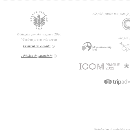
Slezské zemské muzeum je p
© Slezské zemské muzeum 2010
Slezské
Všechna práva vyhrazena
Přihlásit do e-mailu
Přihlásit do formulářů
Webdesign & redakční sy