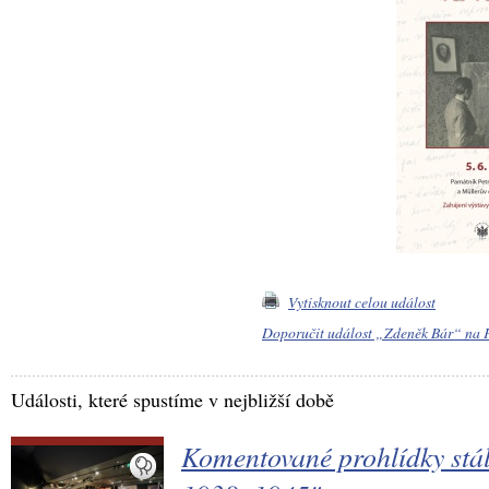
Vytisknout celou událost
Doporučit událost „Zdeněk Bár“ na 
Události, které spustíme v nejbližší době
Komentované prohlídky stál