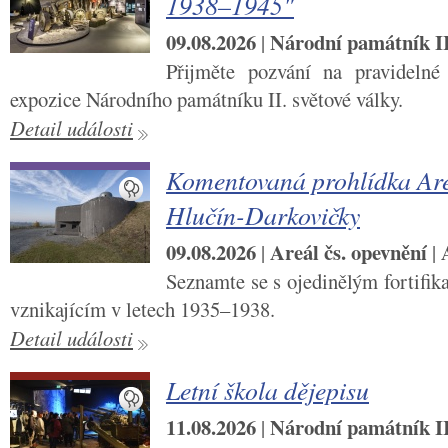
1938–1945"
09.08.2026
Národní památník II.
|
Přijměte pozvání na pravidelné
expozice Národního památníku II. světové války.
Detail události
Komentovaná prohlídka Are
Hlučín-Darkovičky
09.08.2026
Areál čs. opevnění
|
|
Seznamte se s ojedinělým fortifi
vznikajícím v letech 1935–1938.
Detail události
Letní škola dějepisu
11.08.2026
Národní památník II.
|