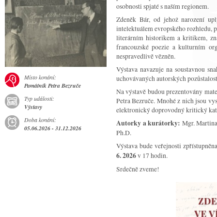
osobnosti spjaté s naším regionem.
Zdeněk Bár, od jehož narození upl
intelektuálem evropského rozhledu, 
literárním historikem a kritikem, z
francouzské poezie a kulturním or
nespravedlivě vězněn.
Výstava navazuje na soustavnou sn
Místo konání:
uchovávaných autorských pozůstalostí 
Památník Petra Bezruče
Na výstavě budou prezentovány mater
Typ události:
Petra Bezruče. Mnohé z nich jsou vy
Výstavy
elektronický doprovodný kritický kat
Doba konání:
Autorky a kurátorky:
Mgr. Martina
05.06.2026 - 31.12.2026
Ph.D.
Výstava bude veřejnosti zpřístupněn
6. 2026
v 17 hodin.
Srdečně zveme!