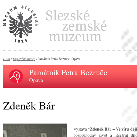
Úvod
Expoziční areály
\
\ Památník Petra Bezruče, Opava
Památník Petra Bezruče
Opava
Zdeněk Bár
Výstava "
Zdeněk Bár – Ve víru děj
pozoruhodný život a literární dí