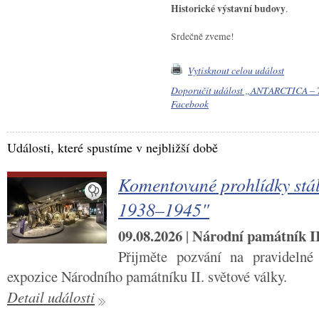
Historické výstavní budovy
.
Srdečně zveme!
Vytisknout celou událost
Doporučit událost „ANTARCTICA – Tř
Facebook
Události, které spustíme v nejbližší době
Komentované prohlídky stál
1938–1945"
09.08.2026
Národní památník II.
|
Přijměte pozvání na pravidelné
expozice Národního památníku II. světové války.
Detail události