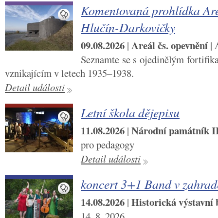
Komentovaná prohlídka Are
Hlučín-Darkovičky
09.08.2026
Areál čs. opevnění
|
|
Seznamte se s ojedinělým fortifi
vznikajícím v letech 1935–1938.
Detail události
Letní škola dějepisu
11.08.2026
Národní památník II.
|
pro pedagogy
Detail události
koncert 3+1 Band v zahra
14.08.2026
Historická výstavní
|
14. 8. 2026