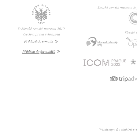
Slezské zemské muzeum je p
© Slezské zemské muzeum 2010
Slezské
Všechna práva vyhrazena
Přihlásit do e-mailu
Přihlásit do formulářů
Webdesign & redakční sy