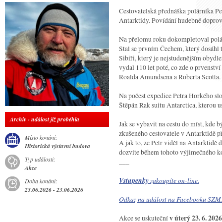
Cestovatelská přednáška polárníka Pe
Antarktidy. Povídání hudebně doprov
Na přelomu roku dokompletoval polárn
Stal se prvním Čechem, který dosáhl t
Sibiři, který je nejstudenějším obyd
vydal 110 let poté, co zde o prvenství
Roalda Amundsena a Roberta Scotta.
Na počest expedice Petra Horkého slož
Štěpán Rak suitu Antarctica, kterou 
Archiv - událost již proběhla
Jak se vybavit na cestu do míst, kde b
zkušeného cestovatele v Antarktidě př
Místo konání:
A jak to, že Petr viděl na Antarktidě
Historická výstavní budova
dozvíte během tohoto výjimečného 
Typ události:
___
Akce
Vstupenky
zakoupíte on-line.
Doba konání:
23.06.2026 - 23.06.2026
Odkaz na událost na Facebooku SZM.
Akce se uskuteční
v úterý 23. 6. 202