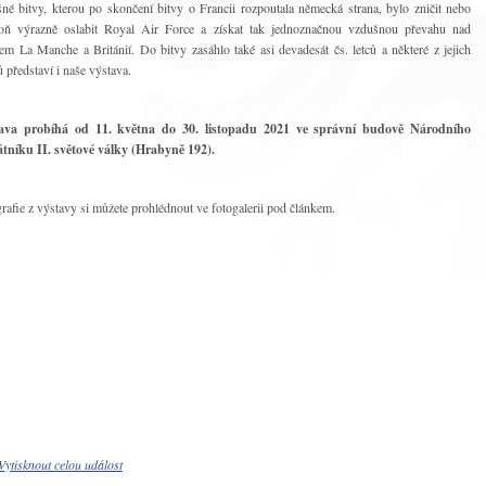
né bitvy, kterou po skončení bitvy o Francii rozpoutala německá strana, bylo zničit nebo
poň výrazně oslabit Royal Air Force a získat tak jednoznačnou vzdušnou převahu nad
em La Manche a Británií. Do bitvy zasáhlo také asi devadesát čs. letců a některé z jejich
 představí i naše výstava.
ava probíhá od 11. května do 30. listopadu 2021 ve správní budově Národního
tníku II. světové války (Hrabyně 192).
rafie z výstavy si můžete prohlédnout ve fotogalerii pod článkem.
Vytisknout celou událost