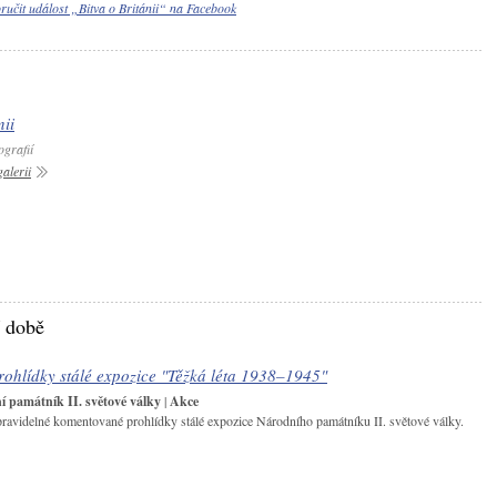
učit událost „Bitva o Británii“ na Facebook
nii
ografií
alerii
í době
ohlídky stálé expozice "Těžká léta 1938–1945"
 památník II. světové války
|
Akce
pravidelné komentované prohlídky stálé expozice Národního památníku II. světové války.