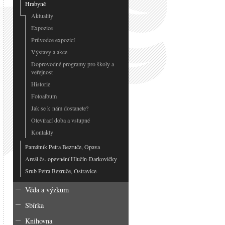
Hrabyně
Aktuality
Expozice
Průvodce expozicí
Výstavy a akce
Doprovodné programy pro školy a
veřejnost
Historie
Fotoalbum
Jak se k nám dostanete?
Otevírací doba a vstupné
Kontakty
Památník Petra Bezruče, Opava
Areál čs. opevnění Hlučín-Darkovičky
Srub Petra Bezruče, Ostravice
Věda a výzkum
Sbírka
Knihovna