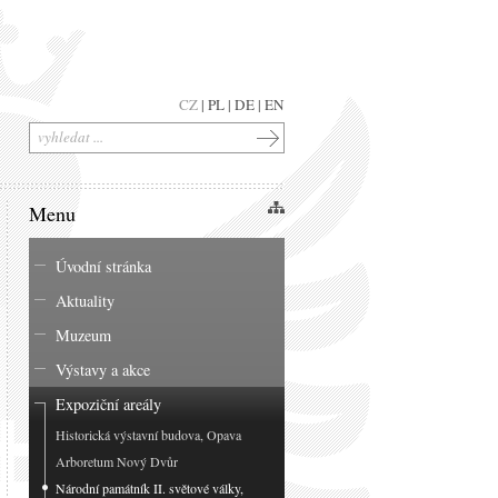
CZ
|
PL
|
DE
|
EN
Menu
Úvodní stránka
Aktuality
Muzeum
Výstavy a akce
Expoziční areály
Historická výstavní budova, Opava
Arboretum Nový Dvůr
Národní památník II. světové války,