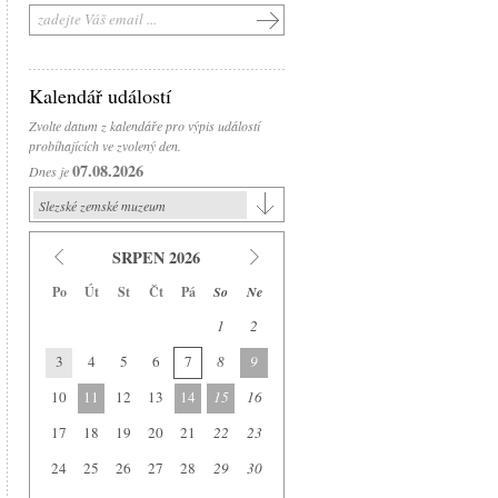
Kalendář událostí
Zvolte datum z kalendáře pro výpis událostí
probíhajících ve zvolený den.
07.08.2026
Dnes je
Slezské zemské muzeum
Slezské zemské muzeum
SRPEN 2026
Historická výstavní budova
Po
Út
St
Čt
Pá
So
Ne
Arboretum Nový Dvůr
1
2
Národní památník II. světové války
3
4
5
6
7
8
9
Památník Petra Bezruče
Areál čs. opevnění
10
11
12
13
14
15
16
Srub Petra Bezruče
17
18
19
20
21
22
23
24
25
26
27
28
29
30