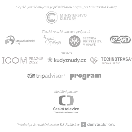
Slezské zemské muzeum je příspěvkovou organizací Ministerstva kultury
Slezské zemské muzeum podporují
Partneři
Mediální partner
Webdesign & redakční systém
DS Publisher