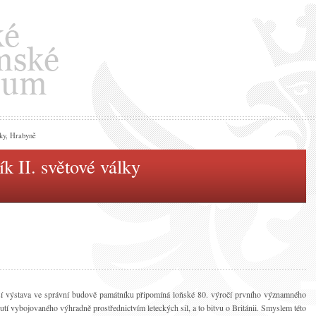
lky, Hrabyně
k II. světové války
í výstava ve správní budově památníku připomíná loňské 80. výročí prvního významného
nutí vybojovaného výhradně prostřednictvím leteckých sil, a to bitvu o Británii. Smyslem této