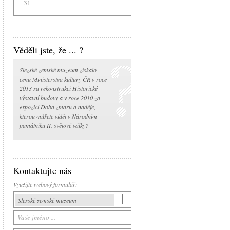
31
Věděli jste, že ... ?
Slezské zemské muzeum získalo
cenu Ministerstva kultury ČR v roce
2013 za rekonstrukci Historické
výstavní budovy a v roce 2010 za
expozici Doba zmaru a naděje,
kterou můžete vidět v Národním
památníku II. světové války?
Kontaktujte nás
Využijte webový formulář:
Slezské zemské muzeum
Slezské zemské muzeum
Historická výstavní budova