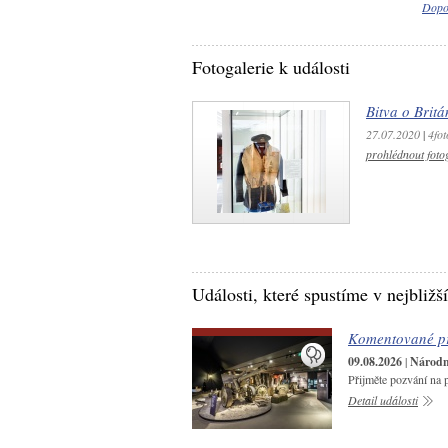
Dopor
Fotogalerie k události
Bitva o Britá
27.07.2020
|
4fot
prohlédnout fotog
Události, které spustíme v nejbližš
Komentované pr
09.08.2026
|
Národní
Přijměte pozvání na 
Detail události