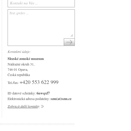
Arboretum Nový Dvůr
Národní památník II. světové války
Památník Petra Bezruče
Areál čs. opevnění
Srub Petra Bezruče
Kontaktní údaje:
Slezské zemské muzeum
Nádražní okruh 31,
746 01 Opava,
Česká republika
+420 553 622 999
Tel./fax:
ID datové schránky:
6nwqxf7
Elektronická adresa podatelny:
szm(at)szm.cz
Zobrazit další kontakty