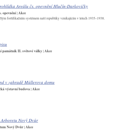
ohlídka Areálu čs. opevnění Hlučín-Darkovičky
s. opevnění
|
Akce
ělým fortifikačním systémem naší republiky vznikajícím v letech 1935–1938.
pisu
 památník II. světové války
|
Akce
nd v zahradě Müllerova domu
cká výstavní budova
|
Akce
v Arboretu Nový Dvůr
tum Nový Dvůr
|
Akce