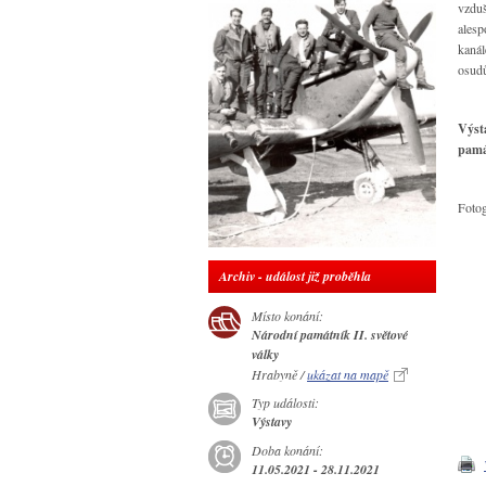
vzduš
ales
kanál
osudů
Výst
pamá
Fotog
Archiv - událost již proběhla
Místo konání:
Národní památník II. světové
války
Hrabyně /
ukázat na mapě
Typ události:
Výstavy
Doba konání:
11.05.2021 - 28.11.2021