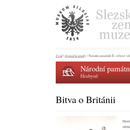
Úvod
Expoziční areály
\
\ Národní památník II. světové vá
Národní památní
Hrabyně
Bitva o Británii
Menš
střet