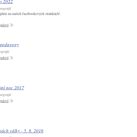
to 2022
tografií
ajdete na našich facebookových stránkách!
alerii
 pedagogy
ografií
alerii
jní noc 2017
tografií
alerii
pách války - 5. 8. 2016