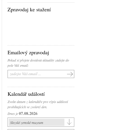
Zpravodaj ke stažení
Emailový zpravodaj
Pokud si přejete dostávat aktuality zadejte do
pole Váš email:
Kalendář událostí
Zvolte datum z kalendáře pro výpis událostí
probíhajících ve zvolený den.
07.08.2026
Dnes je
Slezské zemské muzeum