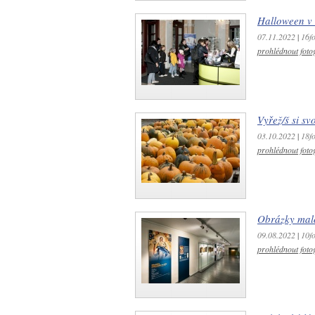
Halloween v
07.11.2022
|
16fo
prohlédnout fotog
Vyřež/š si s
03.10.2022
|
18fo
prohlédnout fotog
Obrázky malo
09.08.2022
|
10fo
prohlédnout fotog