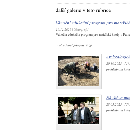
další galerie v této rubrice
Vánoční edukační program pro mateřské
19.11.2025
|
0fotografií
Vánoční edukační program pro mateřské školy v Pamá
prohlédnout fotogalerii
Archeologic
20.10.2023
|
11fo
prohlédnout fotog
Návštěva min
28.05.2023
|
15fo
prohlédnout fotog