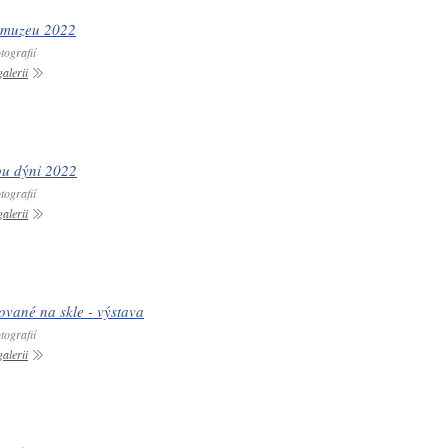
 muzeu 2022
tografií
alerii
vou dýni 2022
tografií
alerii
vané na skle - výstava
tografií
alerii