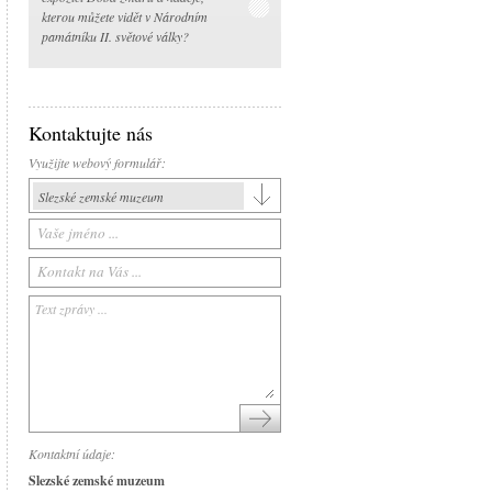
kterou můžete vidět v Národním
památníku II. světové války?
Kontaktujte nás
Využijte webový formulář:
Slezské zemské muzeum
Slezské zemské muzeum
Historická výstavní budova
Arboretum Nový Dvůr
Národní památník II. světové války
Památník Petra Bezruče
Areál čs. opevnění
Srub Petra Bezruče
Kontaktní údaje:
Slezské zemské muzeum