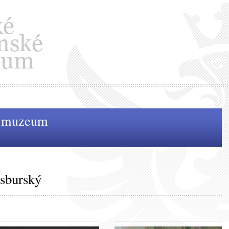
é muzeum
bsburský