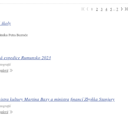
1
2
3
4
5
...
7
 školy
tníku Petra Bezruče
ká expedice Rumunsko 2023
tografií
alerii
istra kultury Martina Baxy a ministra financí Zbyňka Stanjury
tografií
alerii