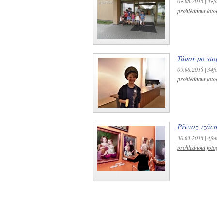
09.08.2016
|
39fo
prohlédnout fotog
Tábor po sto
09.08.2016
|
34fo
prohlédnout fotog
Převoz vzác
30.03.2016
|
4fot
prohlédnout fotog