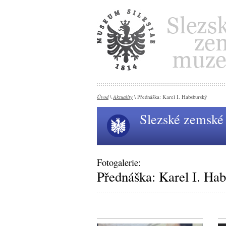
Úvod
Aktuality
\
\ Přednáška: Karel I. Habsburský
Slezské zemsk
Fotogalerie:
Přednáška: Karel I. Ha