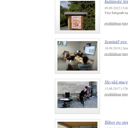
Indiánské lé
09.08.2022
|
31fo
Více fotografií n
prohlédnout fotog
Seminář pro
16.09.2019
|
5fot
prohlédnout fotog
Slezská muze
13.06.2017
|
37fo
prohlédnout fotog
Tábor po sto