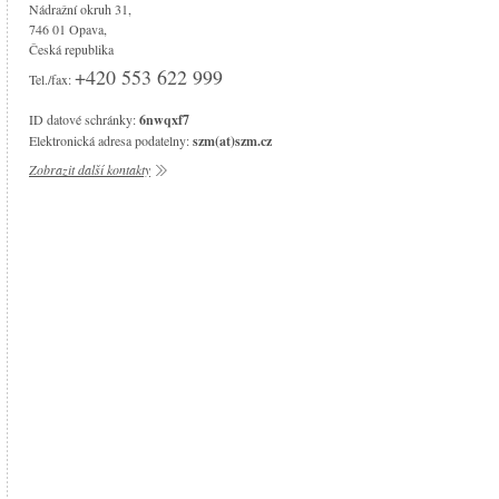
Nádražní okruh 31,
746 01 Opava,
Česká republika
+420 553 622 999
Tel./fax:
ID datové schránky:
6nwqxf7
Elektronická adresa podatelny:
szm(at)szm.cz
Zobrazit další kontakty