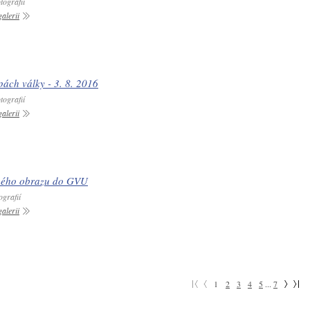
tografií
alerii
pách války - 3. 8. 2016
tografií
alerii
ného obrazu do GVU
ografií
alerii
1
2
3
4
5
...
7