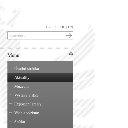
CZ
|
PL
|
DE
|
EN
Menu
Úvodní stránka
Aktuality
Muzeum
Výstavy a akce
Expoziční areály
Věda a výzkum
Sbírka