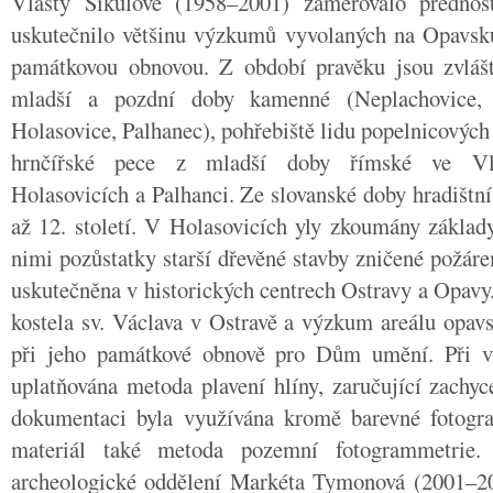
Vlasty Šikulové (1958–2001) zaměřovalo přednos
uskutečnilo většinu výzkumů vyvolaných na Opavsku
památkovou obnovou. Z období pravěku jsou zvlá
mladší a pozdní doby kamenné (Neplachovice, O
Holasovice, Palhanec), pohřebiště lidu popelnicových 
hrnčířské pece z mladší doby římské ve Vlaš
Holasovicích a Palhanci. Ze slovanské doby hradištní 
až 12. století. V Holasovicích yly zkoumány základ
nimi pozůstatky starší dřevěné stavby zničené požár
uskutečněna v historických centrech Ostravy a Opav
kostela sv. Václava v Ostravě a výzkum areálu opav
při jeho památkové obnově pro Dům umění. Při v
uplatňována metoda plavení hlíny, zaručující zachyc
dokumentaci byla využívána kromě barevné fotogra
materiál také metoda pozemní fotogrammetrie. 
archeologické oddělení Markéta Tymonová (2001–20