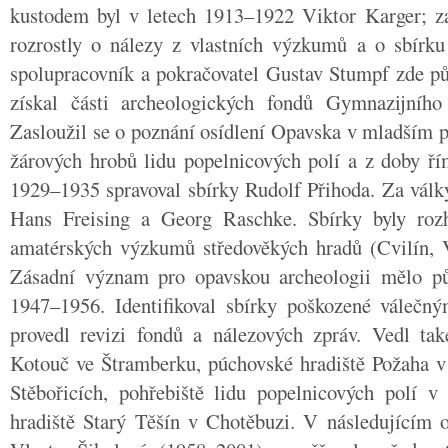
kustodem byl v letech 1913–1922 Viktor Karger; zal
rozrostly o nálezy z vlastních výzkumů a o sbírk
spolupracovník a pokračovatel Gustav Stumpf zde pů
získal části archeologických fondů Gymnazijní
Zasloužil se o poznání osídlení Opavska v mladším 
žárových hrobů lidu popelnicových polí a z doby ří
1929–1935 spravoval sbírky Rudolf Přihoda. Za války 
Hans Freising a Georg Raschke. Sbírky byly roz
amatérských výzkumů středověkých hradů (Cvilín, V
Zásadní význam pro opavskou archeologii mělo pů
1947–1956. Identifikoval sbírky poškozené válečným
provedl revizi fondů a nálezových zpráv. Vedl ta
Kotouč ve Štramberku, púchovské hradiště Požaha v 
Stěbořicích, pohřebiště lidu popelnicových polí v
hradiště Starý Těšín v Chotěbuzi. V následujícím o