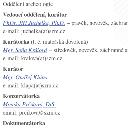
Oddělení archeologie
Vedoucí oddělení, kurátor
PhDr. Jiří Juchelka, Ph.D.
– pravěk, novověk, záchr
e-mail: juchelka(at)szm.cz
Kurátorka
(t. č. mateřská dovolená)
Mgr. Soňa Králová
– středověk, novověk, záchranné 
e-mail: kralova(at)szm.cz
Kurátor
Mgr. Ondřej Klápa
e-mail: klapa(at)szm.cz
Konzervátorka
Monika Prčíková, DiS.
email: prcikova@szm.cz
Dokumentátorka