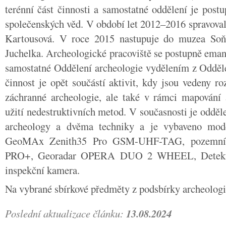
terénní část činnosti a samostatné oddělení je pos
společenských věd. V období let 2012–2016 spravoval
Kartousová. V roce 2015 nastupuje do muzea Soň
Juchelka. Archeologické pracoviště se postupně emanc
samostatné Oddělení archeologie vydělením z Odděle
činnost je opět součástí aktivit, kdy jsou vedeny 
záchranné archeologie, ale také v rámci mapování
užití nedestruktivních metod. V současnosti je oddě
archeology a dvěma techniky a je vybaveno mode
GeoMAx Zenith35 Pro GSM-UHF-TAG, pozemn
PRO+, Georadar OPERA DUO 2 WHEEL, Detekto
inspekční kamera.
Na vybrané sbírkové předměty z podsbírky archeolog
Poslední aktualizace článku:
13.08.2024